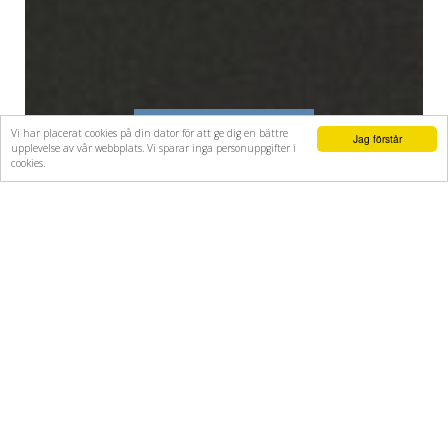
Vi har placerat cookies på din dator för att ge dig en bättre
VAD VI GÖR
Jag förstår
upplevelse av vår webbplats. Vi sparar inga personuppgifter i
cookies.